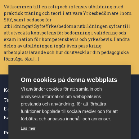
Välkommen till en rolig och intensiv utbildning med
praktisk träning och teori i att vara Yrkesbedömare inom
SRY, samt pedagog för
utbildningar! SyfteYrkesbedömarutbildningen syftar till
att utveckla kompetens för bedömning i validering och
examination för kompetensbevis och yrkesbevis. I andra
delen av utbildningen ingår även pass kring
arbetsplatslärande och hur du utvecklar din pedagogiska
förmåga, öka […]
Om cookies på denna webbplats
Vi använder cookies för att samla in och
Kontakt
analysera information om webbplatsens
Telefonnummer: 08-762 60 20
prestanda och användning, för att förbättra
E-post: sry@almega.se
funktioner kopplade till sociala medier och för att
Kansliet har öppet vardagar 09.00-12.00
förbättra och anpassa innehåll och annonser.
Läs mer
Postadress