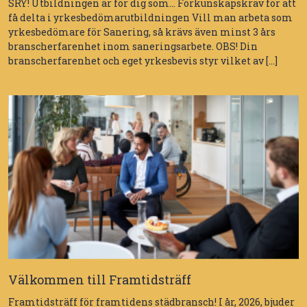
SRY! Utbildningen är för dig som… Förkunskapskrav för att
få delta i yrkesbedömarutbildningen Vill man arbeta som
yrkesbedömare för Sanering, så krävs även minst 3 års
branscherfarenhet inom saneringsarbete. OBS! Din
branscherfarenhet och eget yrkesbevis styr vilket av […]
Välkommen till Framtidsträff
Framtidsträff för framtidens städbransch! I år, 2026, bjuder