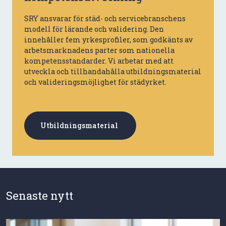
SRY ansvarar för städ- och servicebranschens
modell för lärande och validering. Den
innehåller fem yrkesprofiler, som godkänts av
arbetsmarknadens parter som nationella
kompetensstandarder. Vi arbetar med att
utveckla och tillhandahålla utbildningsmaterial
och valideringsmöjlighet för städyrket.
Utbildningsmaterial
Senaste nytt