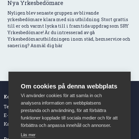
Nya Yrkesbedömare
Nyligen blev senaste gruppen av blivande
yrkesbedömare klara med sin utbildning. Stort grattis
till er och varmt lycka till i framtida uppdrag som SRY
Yrkesbedömare! Är du intresserad av gå
Yrkesbedömarutbildningen inom städ, hemservice och
sanering? Anmäl dig här
Om cookies på denna webbplats
Vi använder cookies för att samla in och
Kontakt
analysera information om webbplatsens
Telefonnummer: 08-762 60 20
prestanda och användning, för att förbättra
E-post: sry@almega.se
funktioner kopplade till sociala medier och för att
Kansliet har öppet vardagar 09.00-12.00
förbättra och anpassa innehåll och annonser.
Läs mer