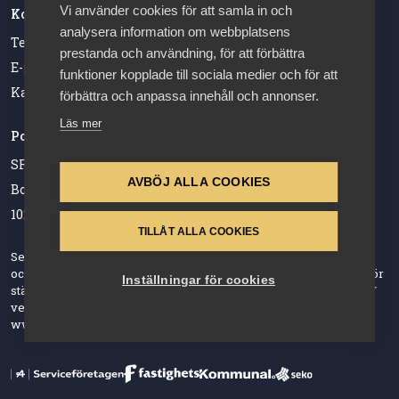
Vi använder cookies för att samla in och
Kontakt
analysera information om webbplatsens
Telefonnummer: 08-762 60 20
prestanda och användning, för att förbättra
E-post: sry@almega.se
funktioner kopplade till sociala medier och för att
Kansliet har öppet vardagar 09.00-12.00
förbättra och anpassa innehåll och annonser.
Läs mer
Postadress
SRY Almega Serviceföretagen
AVBÖJ ALLA COOKIES
Box 55545
102 04 Stockholm
TILLÅT ALLA COOKIES
Servicebranschens Yrkesnämnd – SRY, arbetar med att utveckla
och tillhandahålla utbildningsmaterial och valideringsmöjlighet för
Inställningar för cookies
städyrket. SRY styrs av arbetsmarknadensparter och företag.SRY
verksamheten tillämpar Almegas Dataskyddspolicy
www.almega.se/dataskyddspolicy