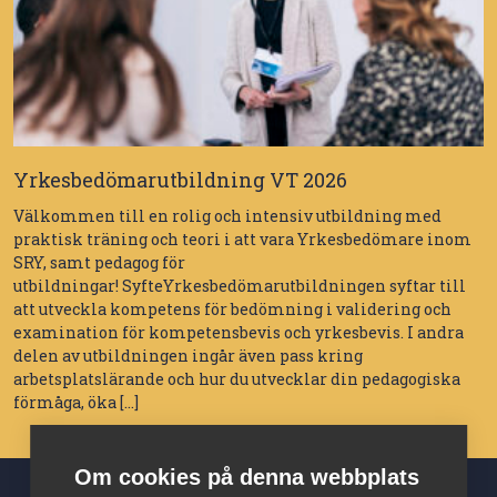
Yrkesbedömarutbildning VT 2026
Välkommen till en rolig och intensiv utbildning med
praktisk träning och teori i att vara Yrkesbedömare inom
SRY, samt pedagog för
utbildningar! SyfteYrkesbedömarutbildningen syftar till
att utveckla kompetens för bedömning i validering och
examination för kompetensbevis och yrkesbevis. I andra
delen av utbildningen ingår även pass kring
arbetsplatslärande och hur du utvecklar din pedagogiska
förmåga, öka […]
Om cookies på denna webbplats